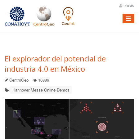
LOGIN
Menú
El explorador del potencial de
industria 4.0 en México
CentroGeo
10886
Hannover Messe Online Demos