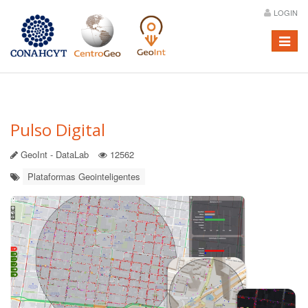
LOGIN
Menú
Pulso Digital
GeoInt - DataLab
12562
Plataformas Geointeligentes